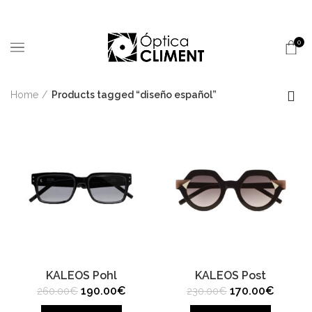
0
Home
Products tagged “diseño español”
KALEOS Pohl
KALEOS Post
Original
Current
Original
Current
190.00
€
170.00
€
260.00
€
230.00
€
price
price
price
price