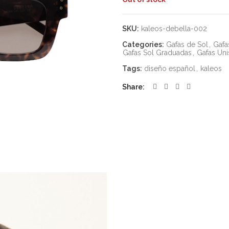
SKU:
kaleos-debella-002
Categories:
Gafas de Sol
,
Gafa
Gafas Sol Graduadas
,
Gafas Uni
Tags:
diseño español
,
kaleos
Share