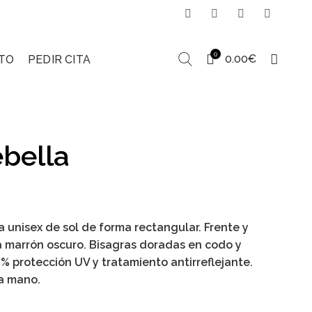
0
0.00
€
TO
PEDIR CITA
bella
rent
ce
 unisex de sol de forma rectangular. Frente y
a marrón oscuro. Bisagras doradas en codo y
.00€.
0% protección UV y tratamiento antirreflejante.
a mano.