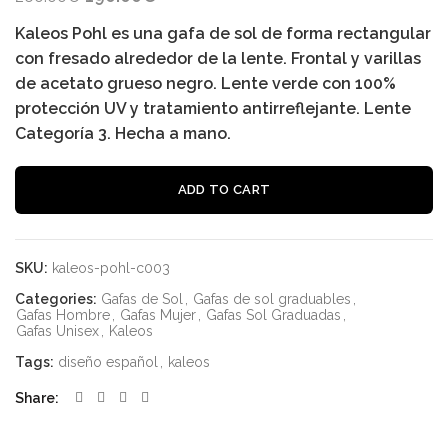
price
price
260.00€.
190.00€.
Kaleos Pohl es una gafa de sol de forma rectangular
was:
is:
260.00€.
190.00€.
con fresado alrededor de la lente. Frontal y varillas
de acetato grueso negro. Lente verde con 100%
protección UV y tratamiento antirreflejante. Lente
Categoría 3. Hecha a mano.
Al
ADD TO CART
SKU:
kaleos-pohl-c003
Categories:
Gafas de Sol
,
Gafas de sol graduables
,
Gafas Hombre
,
Gafas Mujer
,
Gafas Sol Graduadas
,
Gafas Unisex
,
Kaleos
Tags:
diseño español
,
kaleos
Share