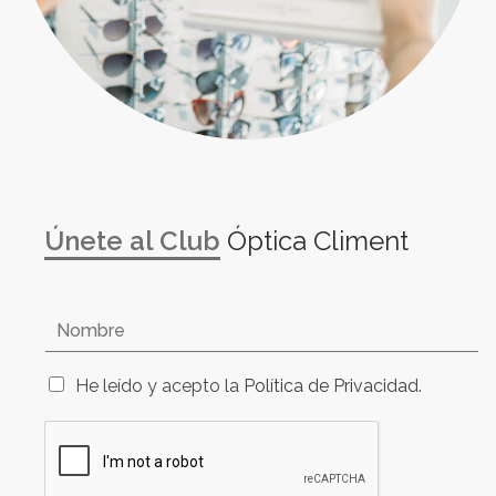
Únete al Club
Óptica Climent
N
o
m
C
b
He leído y acepto la
Política de Privacidad.
a
r
s
e
i
*
l
l