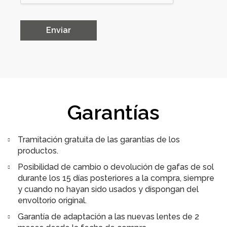
a
s
d
Enviar
e
Alternative:
v
e
r
i
f
i
Garantías
c
a
c
Tramitación gratuita de las garantías de los
i
productos.
ó
n
Posibilidad de cambio o devolución de gafas de sol
*
durante los 15 días posteriores a la compra, siempre
y cuando no hayan sido usados y dispongan del
envoltorio original.
Garantía de adaptación a las nuevas lentes de 2