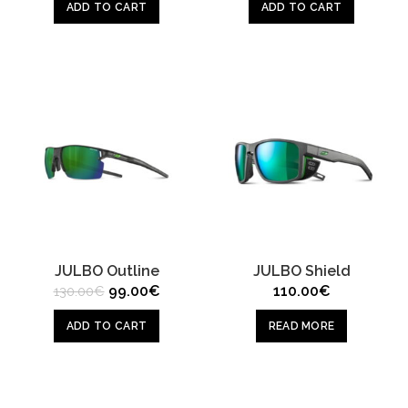
was:
is:
was:
is:
ADD TO CART
ADD TO CART
50.00€.
40.00€.
135.00€.
129.00
JULBO Outline
JULBO Shield
Original
Current
99.00
€
110.00
€
130.00
€
price
price
was:
is:
ADD TO CART
READ MORE
130.00€.
99.00€.