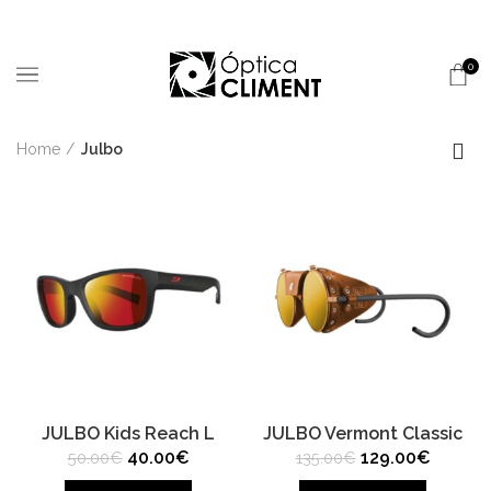
0
Home
Julbo
JULBO Kids Reach L
JULBO Vermont Classic
Original
Current
Original
Current
40.00
€
129.00
€
50.00
€
135.00
€
price
price
price
price