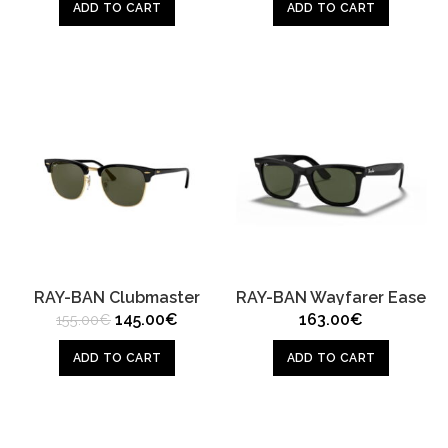
was:
is:
ADD TO CART
ADD TO CART
50.00€.
40.00€.
RAY-BAN Clubmaster
RAY-BAN Wayfarer Ease
Original
Current
145.00
€
163.00
€
155.00
€
price
price
was:
is:
ADD TO CART
ADD TO CART
155.00€.
145.00€.