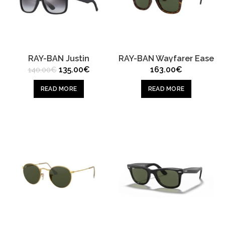
RAY-BAN Justin
RAY-BAN Wayfarer Ease
Original
Current
135.00
€
163.00
€
140.00
€
price
price
was:
is:
READ MORE
READ MORE
140.00€.
135.00€.