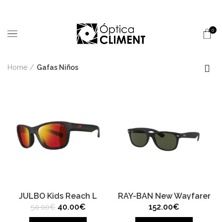
0
Home
Gafas Niños
JULBO Kids Reach L
RAY-BAN New Wayfarer
Original
Current
40.00
€
152.00
€
50.00
€
price
price