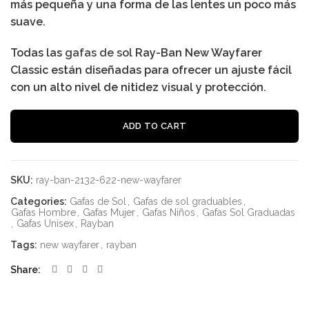
más pequeña y una forma de las lentes un poco más
suave.
Todas las
gafas de sol
Ray-Ban New Wayfarer
Classic están diseñadas para ofrecer un ajuste fácil
con un alto nivel de nitidez visual y protección.
Al
ADD TO CART
SKU:
ray-ban-2132-622-new-wayfarer
Categories:
Gafas de Sol
,
Gafas de sol graduables
,
Gafas Hombre
,
Gafas Mujer
,
Gafas Niños
,
Gafas Sol Graduadas
,
Gafas Unisex
,
Rayban
Tags:
new wayfarer
,
rayban
Share