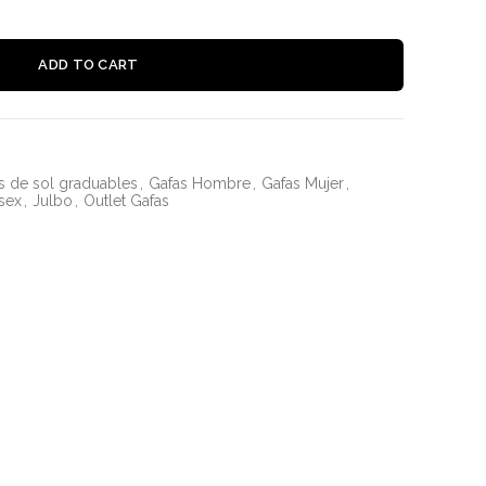
Alternative
ADD TO CART
s de sol graduables
,
Gafas Hombre
,
Gafas Mujer
,
sex
,
Julbo
,
Outlet Gafas