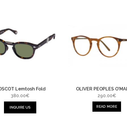
OSCOT Lemtosh Fold
OLIVER PEOPLES O’MA
380.00
€
290.00
€
READ MORE
INQUIRE US