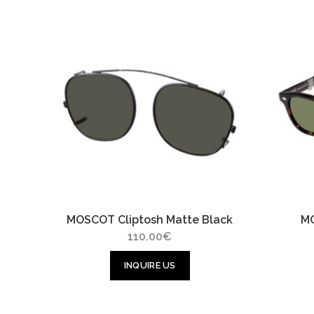
MOSCOT Cliptosh Matte Black
M
110.00
€
INQUIRE US