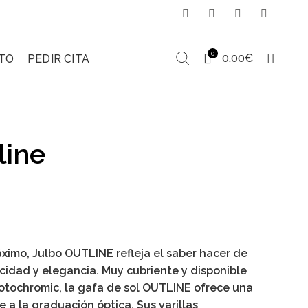
0
0.00
€
TO
PEDIR CITA
line
ent
e
áximo,
Julbo OUTLINE
refleja el saber hacer de
cidad y elegancia. Muy cubriente y disponible
0€.
otochromic, la gafa de sol OUTLINE ofrece una
e a la graduación óptica. Sus varillas