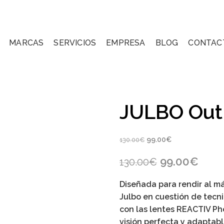
MARCAS
SERVICIOS
EMPRESA
BLOG
CONTAC
JULBO Out
Original
Current
99.00
€
130.00
€
price
price
Original
Curr
99.00
€
130.00
€
was:
is:
price
pric
130.00€.
99.00€.
Diseñada para rendir al m
was:
is:
Julbo en cuestión de tecni
130.00€.
99.0
con las lentes REACTIV Ph
visión perfecta y adaptabl