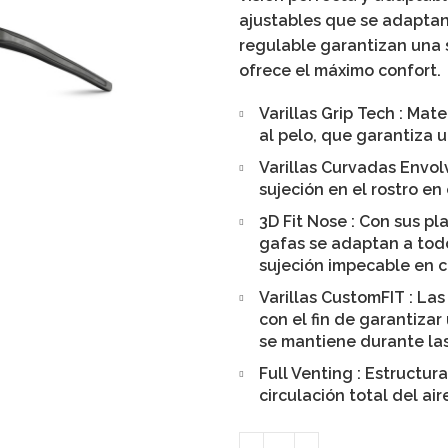
ajustables que se adaptan
regulable garantizan una 
ofrece el máximo confort.
Varillas Grip Tech
: Mate
al pelo, que garantiza u
Varillas Curvadas Envo
sujeción en el rostro e
3D Fit Nose
: Con sus pl
gafas se adaptan a todo
sujeción impecable en c
Varillas CustomFIT
: Las
con el fin de garantizar
se mantiene durante las
Full Venting
: Estructur
circulación total del ai
Quantity