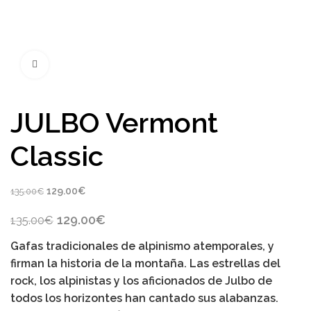
Click to enlarge
JULBO Vermont
Classic
Original
Current
129.00
€
135.00
€
price
price
Original
Current
129.00
€
135.00
€
was:
is:
price
price
135.00€.
129.00€.
Gafas tradicionales de alpinismo atemporales, y
was:
is:
135.00€.
129.00€.
firman la historia de la montaña. Las estrellas del
rock, los alpinistas y los aficionados de Julbo de
todos los horizontes han cantado sus alabanzas.