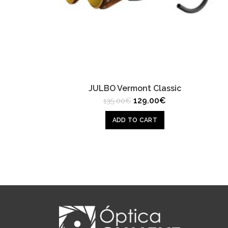
JULBO Vermont Classic
Original
Current
129.00
€
135.00
€
price
price
was:
is:
ADD TO CART
135.00€.
129.00€.