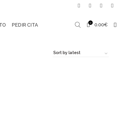
0
0.00
€
TO
PEDIR CITA