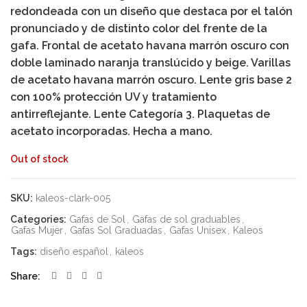
230.00€.
170.00€.
redondeada con un diseño que destaca por el talón
pronunciado y de distinto color del frente de la
gafa. Frontal de acetato havana marrón oscuro con
doble laminado naranja translúcido y beige. Varillas
de acetato havana marrón oscuro. Lente gris base 2
con 100% protección UV y tratamiento
antirreflejante. Lente Categoría 3. Plaquetas de
acetato incorporadas. Hecha a mano.
Out of stock
SKU:
kaleos-clark-005
Categories:
Gafas de Sol
,
Gafas de sol graduables
,
Gafas Mujer
,
Gafas Sol Graduadas
,
Gafas Unisex
,
Kaleos
Tags:
diseño español
,
kaleos
Share