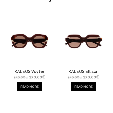
KALEOS Voyter
KALEOS Ellison
Original
Current
Original
Current
170.00
€
170.00
€
230.00
€
230.00
€
price
price
price
price
was:
is:
was:
is:
READ MORE
READ MORE
230.00€.
170.00€.
230.00€.
170.00