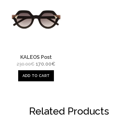
KALEOS Post
Original
Current
170.00
€
230.00
€
price
price
was:
is:
ADD TO CART
230.00€.
170.00€.
Related Products