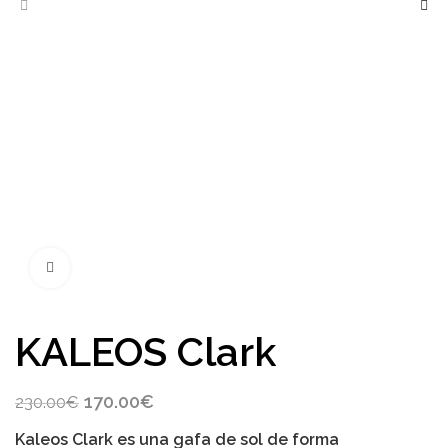
Click to enlarge
KALEOS Clark
Original
Current
170.00
€
230.00
€
price
price
Kaleos Clark es una gafa de sol de forma
was:
is: