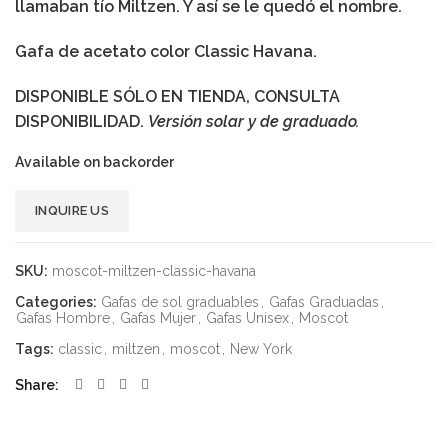
llamaban tío Miltzen. Y así se le quedó el nombre.
Gafa de acetato color Classic Havana.
DISPONIBLE SÓLO EN TIENDA, CONSULTA
DISPONIBILIDAD.
Versión solar y de graduado.
Available on backorder
Alternative:
INQUIRE US
SKU:
moscot-miltzen-classic-havana
Categories:
Gafas de sol graduables
,
Gafas Graduadas
,
Gafas Hombre
,
Gafas Mujer
,
Gafas Unisex
,
Moscot
Tags:
classic
,
miltzen
,
moscot
,
New York
Share