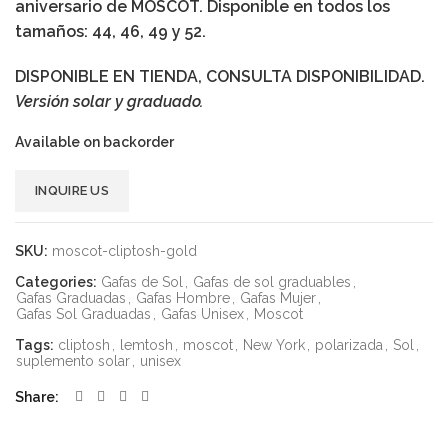
aniversario de MOSCOT.
Disponible en todos los
tamaños: 44, 46, 49 y 52.
DISPONIBLE EN TIENDA, CONSULTA DISPONIBILIDAD.
Versión solar y graduado.
Available on backorder
Alternative:
INQUIRE US
SKU:
moscot-cliptosh-gold
Categories:
Gafas de Sol
,
Gafas de sol graduables
,
Gafas Graduadas
,
Gafas Hombre
,
Gafas Mujer
,
Gafas Sol Graduadas
,
Gafas Unisex
,
Moscot
Tags:
cliptosh
,
lemtosh
,
moscot
,
New York
,
polarizada
,
Sol
,
suplemento solar
,
unisex
Share