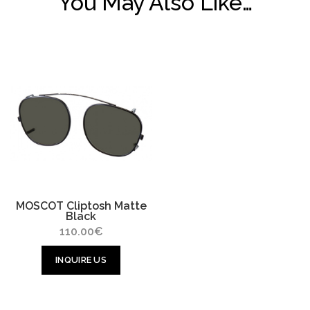
You May Also Like…
MOSCOT Cliptosh Matte
Black
110.00
€
INQUIRE US