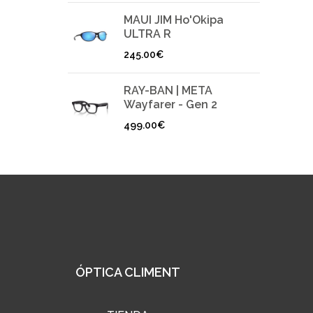
MAUI JIM Ho'Okipa
ULTRA R
245.00
€
RAY-BAN | META
Wayfarer - Gen 2
499.00
€
ÓPTICA CLIMENT