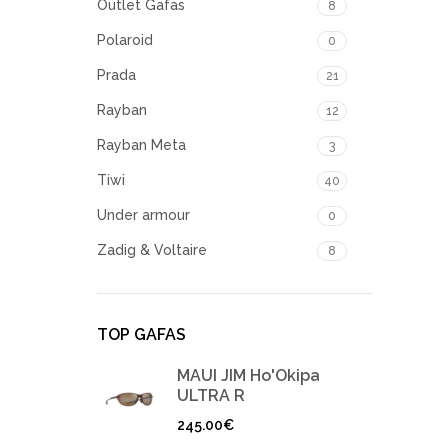
Outlet Gafas
8
Polaroid
0
Prada
21
Rayban
12
Rayban Meta
3
Tiwi
40
Under armour
0
Zadig & Voltaire
8
TOP GAFAS
MAUI JIM Ho'Okipa
ULTRA R
245.00
€