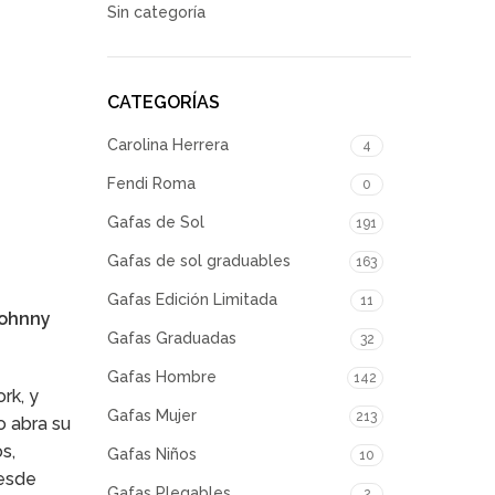
Sin categoría
CATEGORÍAS
Carolina Herrera
4
Fendi Roma
0
Gafas de Sol
191
Gafas de sol graduables
163
Gafas Edición Limitada
11
ohnny
Gafas Graduadas
32
Gafas Hombre
142
rk, y
Gafas Mujer
213
o abra su
s,
Gafas Niños
10
desde
Gafas Plegables
2