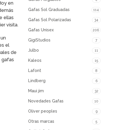
 Hoy en
Gafas Sol Graduadas
Además
114
e ellas
Gafas Sol Polarizadas
34
r visita.
Gafas Unisex
206
, un
GigiStudios
7
es el
Julbo
11
uales de
e gafas
Kaleos
15
Lafont
8
Lindberg
6
Maui jim
32
Novedades Gafas
10
Oliver peoples
9
Otras marcas
5