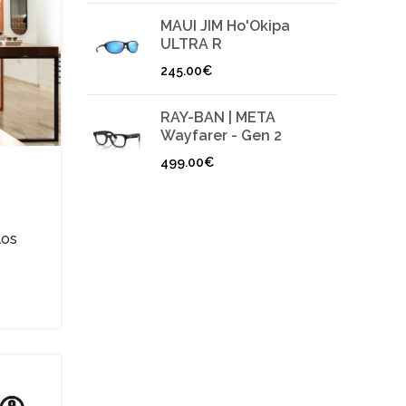
MAUI JIM Ho'Okipa
ULTRA R
245.00
€
RAY-BAN | META
Wayfarer - Gen 2
499.00
€
e
los