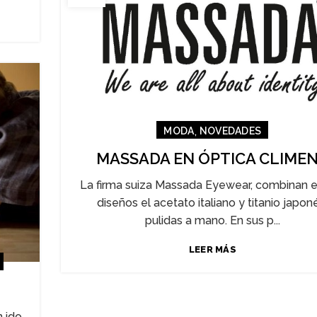
,
MODA
NOVEDADES
MASSADA EN ÓPTICA CLIME
La firma suiza Massada Eyewear, combinan e
diseños el acetato italiano y titanio japon
pulidas a mano. En sus p...
LEER MÁS
n ido