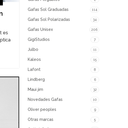
T
Gafas Sol Graduadas
114
n
Gafas Sol Polarizadas
34
Gafas Unisex
206
t es
GigiStudios
ptica
7
Julbo
11
Kaleos
15
Lafont
8
Lindberg
6
Maui jim
32
Novedades Gafas
10
Oliver peoples
9
Otras marcas
5