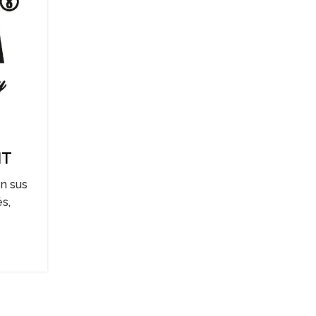
NT
n sus
és,