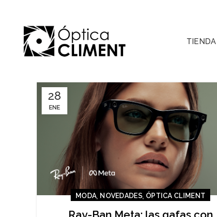
TIENDA
28
ENE
,
,
MODA
NOVEDADES
ÓPTICA CLIMENT
Ray-Ban Meta: las gafas con