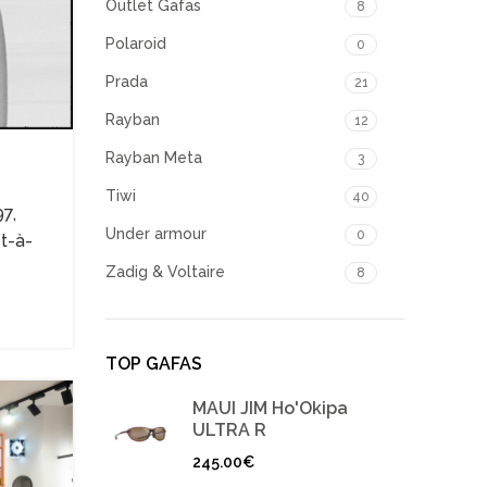
Outlet Gafas
8
Polaroid
0
Prada
21
Rayban
12
Rayban Meta
3
Tiwi
40
97,
Under armour
0
t-à-
Zadig & Voltaire
8
TOP GAFAS
MAUI JIM Ho'Okipa
ULTRA R
245.00
€