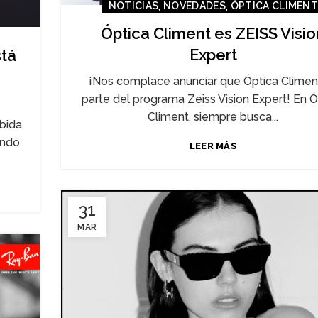
,
,
NOTICIAS
NOVEDADES
ÓPTICA CLIMEN
Óptica Climent es ZEISS Visio
Expert
stá
¡Nos complace anunciar que Óptica Climen
parte del programa Zeiss Vision Expert! En Ó
Climent, siempre busca...
ebida
ando
LEER MÁS
31
MAR