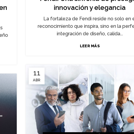
nen
innovación y elegancia
La fortaleza de Fendi reside no solo en 
reconocimiento que inspira, sino en la perf
as
integración de diseño, calida...
seño
LEER MÁS
11
ABR