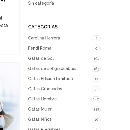
Sin categoría
el
ecta
CATEGORÍAS
Carolina Herrera
4
Fendi Roma
0
Gafas de Sol
191
Gafas de sol graduables
163
Gafas Edición Limitada
11
Gafas Graduadas
32
Gafas Hombre
142
Gafas Mujer
213
Gafas Niños
10
Gafas Plegables
2