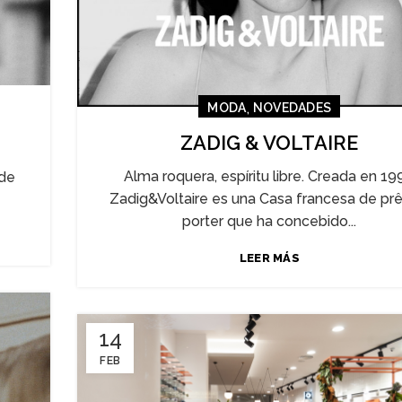
,
MODA
NOVEDADES
ZADIG & VOLTAIRE
Alma roquera, espíritu libre. Creada en 19
 de
Zadig&Voltaire es una Casa francesa de prê
porter que ha concebido...
LEER MÁS
14
FEB