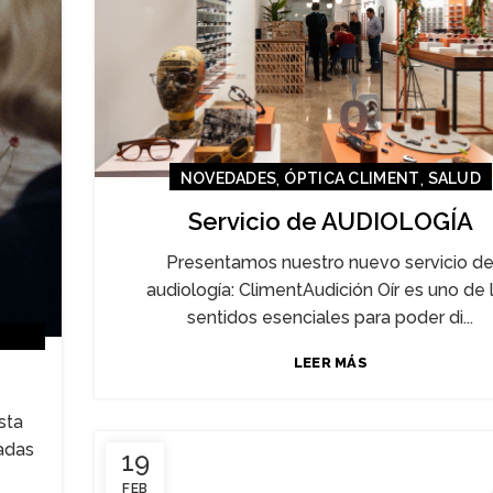
,
,
NOVEDADES
ÓPTICA CLIMENT
SALUD
Servicio de AUDIOLOGÍA
Presentamos nuestro nuevo servicio d
audiología: ClimentAudición Oír es uno de 
sentidos esenciales para poder di...
LEER MÁS
sta
radas
19
FEB