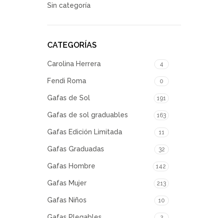
Sin categoría
CATEGORÍAS
Carolina Herrera
4
Fendi Roma
0
Gafas de Sol
191
Gafas de sol graduables
163
Gafas Edición Limitada
11
Gafas Graduadas
32
Gafas Hombre
142
Gafas Mujer
213
Gafas Niños
10
Gafas Plegables
2