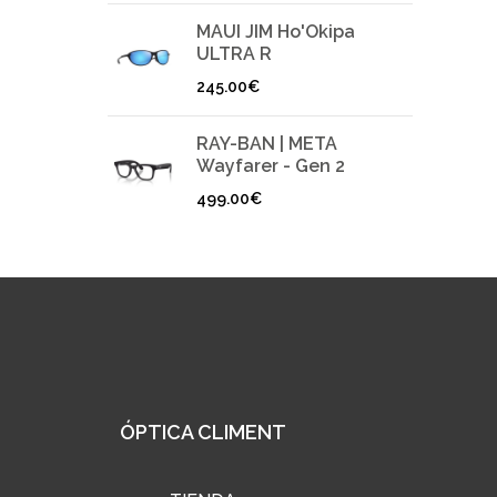
MAUI JIM Ho'Okipa
ULTRA R
245.00
€
RAY-BAN | META
Wayfarer - Gen 2
499.00
€
ÓPTICA CLIMENT