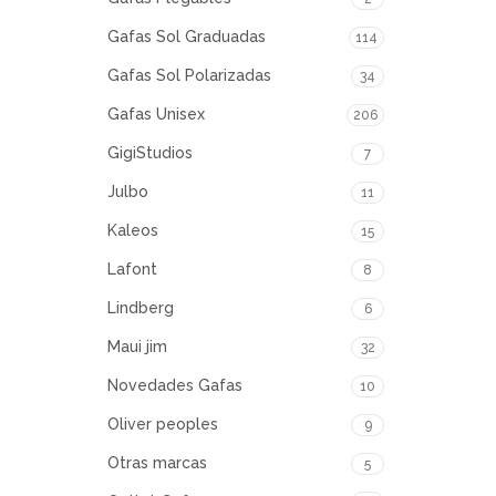
Gafas Sol Graduadas
114
Gafas Sol Polarizadas
34
Gafas Unisex
206
GigiStudios
7
Julbo
11
Kaleos
15
Lafont
8
Lindberg
6
Maui jim
32
Novedades Gafas
10
Oliver peoples
9
Otras marcas
5