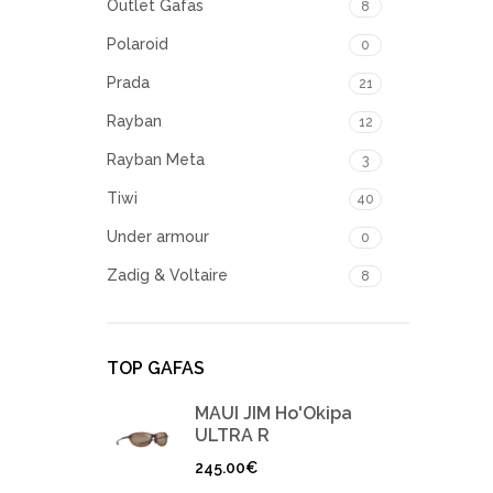
Outlet Gafas
8
Polaroid
0
Prada
21
Rayban
12
Rayban Meta
3
Tiwi
40
Under armour
0
Zadig & Voltaire
8
TOP GAFAS
MAUI JIM Ho'Okipa
ULTRA R
245.00
€