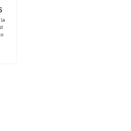
5
 la
yd
to