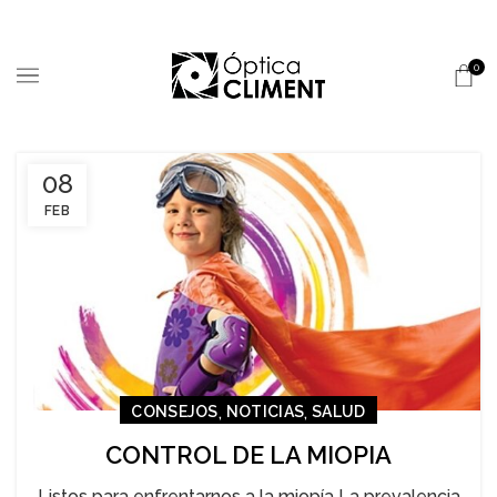
0
08
FEB
,
,
CONSEJOS
NOTICIAS
SALUD
CONTROL DE LA MIOPIA
Listos para enfrentarnos a la miopía La prevalencia