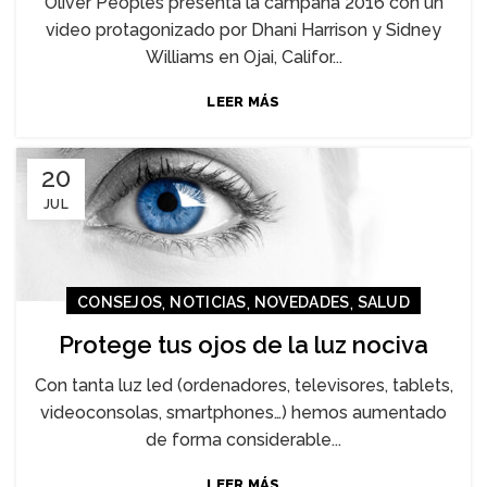
Oliver Peoples presenta la campaña 2016 con un
video protagonizado por Dhani Harrison y Sidney
Williams en Ojai, Califor...
LEER MÁS
20
JUL
,
,
,
CONSEJOS
NOTICIAS
NOVEDADES
SALUD
Protege tus ojos de la luz nociva
Con tanta luz led (ordenadores, televisores, tablets,
videoconsolas, smartphones…) hemos aumentado
de forma considerable...
LEER MÁS