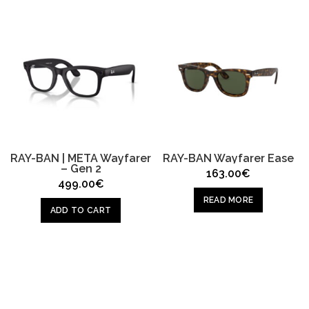
RAY-BAN | META Wayfarer
RAY-BAN Wayfarer Ease
– Gen 2
163.00
€
499.00
€
READ MORE
ADD TO CART