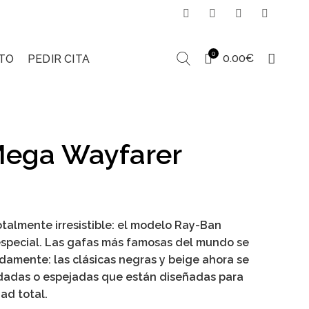
0
0.00
€
TO
PEDIR CITA
ega Wayfarer
otalmente irresistible: el modelo
Ray-Ban
special. Las gafas más famosas del mundo se
amente: las clásicas negras y beige ahora se
dadas o espejadas que están diseñadas para
ad total.