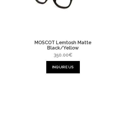
MOSCOT Lemtosh Matte
Black/Yellow
350.00
€
INQUIRE US