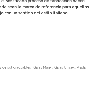
y el sofisticado proceso de fabricación hacen
rada sean la marca de referencia para aquellos
o con un sentido del estilo italiano.
s de sol graduables
,
Gafas Mujer
,
Gafas Unisex
,
Prada