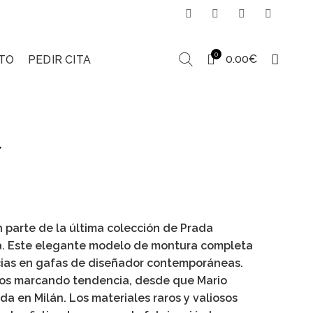
0
0.00
€
TO
PEDIR CITA
Y
 parte de la última colección de Prada
. Este elegante modelo de montura completa
ncias en gafas de diseñador contemporáneas.
ños marcando tendencia, desde que Mario
da en Milán. Los materiales raros y valiosos