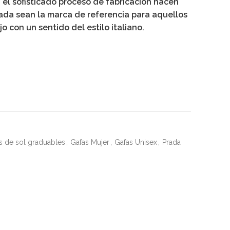
y el sofisticado proceso de fabricación hacen
rada sean la marca de referencia para aquellos
o con un sentido del estilo italiano.
s de sol graduables
,
Gafas Mujer
,
Gafas Unisex
,
Prada