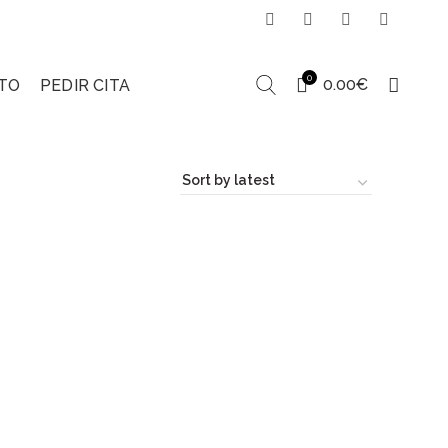
0
0.00
€
TO
PEDIR CITA