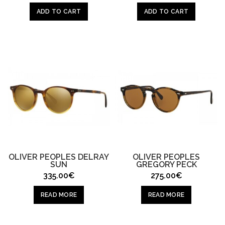
price
price
price
price
was:
is:
was:
is:
ADD TO CART
ADD TO CART
373.00€.
295.00€.
298.00€.
250.00
OLIVER PEOPLES DELRAY
OLIVER PEOPLES
SUN
GREGORY PECK
335.00
€
275.00
€
READ MORE
READ MORE