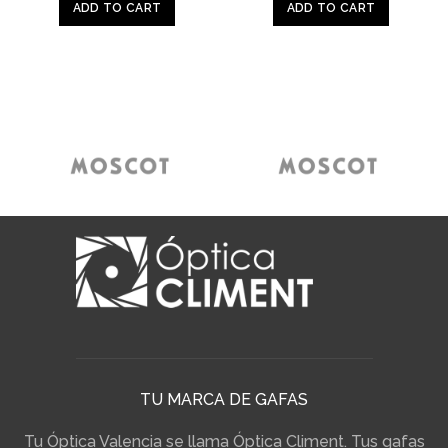
was:
is:
was:
is:
ADD TO CART
ADD TO CART
260.00€.
195.00€.
250.00€.
195.00
TU MARCA DE GAFAS
Tu Óptica Valencia se llama Óptica Climent. Tus gafas