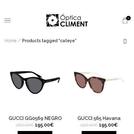
0
Home
Products tagged “cateye”
GUCCI GG0569 NEGRO
GUCCI 565 Havana
Original
Current
Original
Current
195.00
€
195.00
€
260.00
€
250.00
€
price
price
price
price