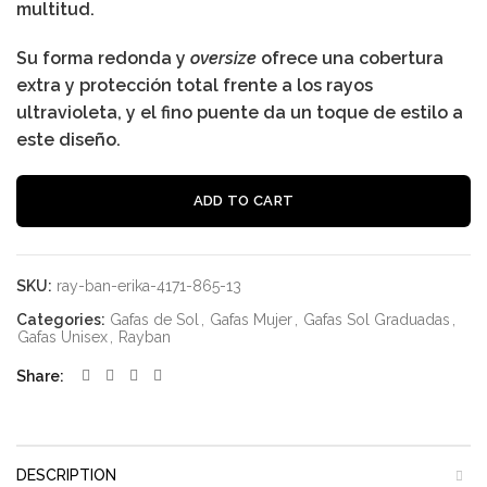
multitud.
Su forma redonda y
oversize
ofrece una cobertura
extra y protección total frente a los rayos
ultravioleta, y el fino puente da un toque de estilo a
este diseño.
Al
ADD TO CART
SKU:
ray-ban-erika-4171-865-13
Categories:
Gafas de Sol
,
Gafas Mujer
,
Gafas Sol Graduadas
,
Gafas Unisex
,
Rayban
Share
DESCRIPTION