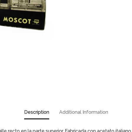
Description
Additional Information
e recto en la parte superior. Fabricada con acetato italiano