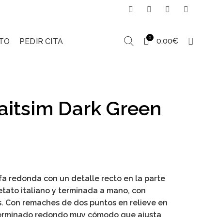
0
0.00
€
TO
PEDIR CITA
itsim Dark Green
a redonda con un detalle recto en la parte
etato italiano y terminada a mano, con
os. Con remaches de dos puntos en relieve en
 terminado redondo muy cómodo que ajusta