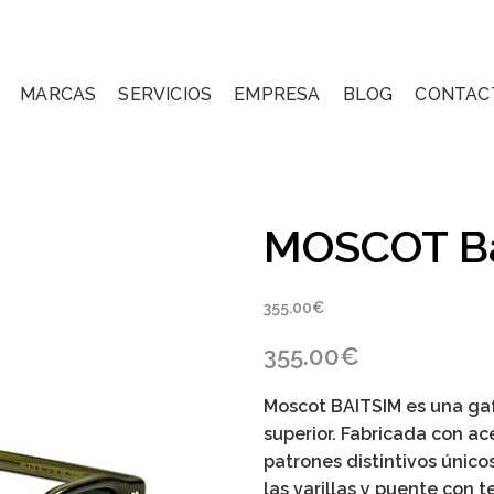
MARCAS
SERVICIOS
EMPRESA
BLOG
CONTAC
MOSCOT Ba
355.00
€
355.00
€
Moscot BAITSIM es una gaf
superior. Fabricada con ac
patrones distintivos únic
las varillas y puente con