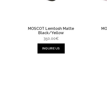
MOSCOT Lemtosh Matte
MO
Black/Yellow
350.00
€
INQUIRE US