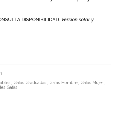
.
ONSULTA DISPONIBILIDAD.
Versión solar y
n
uables
,
Gafas Graduadas
,
Gafas Hombre
,
Gafas Mujer
,
es Gafas