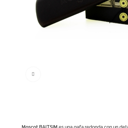
Click to enlarge
Moscot BAITSIM
es una gafa redonda con un detall