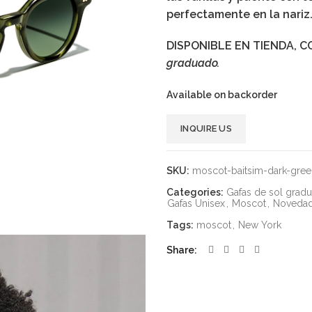
perfectamente en la nariz
DISPONIBLE EN TIENDA, C
graduado.
Available on backorder
Alternative:
INQUIRE US
SKU:
moscot-baitsim-dark-gree
Categories:
Gafas de sol grad
Gafas Unisex
,
Moscot
,
Novedad
Tags:
moscot
,
New York
Share