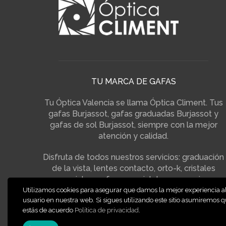
TU MARCA DE GAFAS
Tu Óptica Valencia se llama Óptica Climent. Tus
gafas Burjassot, gafas graduadas Burjassot y
gafas de sol Burjassot, siempre con la mejor
atención y calidad.
Disfruta de todos nuestros servicios: graduación
de la vista, lentes contacto, orto-k, cristales
especiales, gafas con cristales progresivos,
adaptación de cristales progresivos, gafas
Utilizamos cookies para asegurar que damos la mejor experiencia a
usuario en nuestra web. Si sigues utilizando este sitio asumiremos 
polarizadas, control de miopia…
estás de acuerdo
Política de privacidad
.
Navega por nuestra web o visita nuestro centro