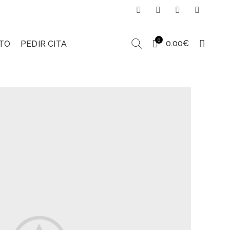
0
0.00
€
TO
PEDIR CITA