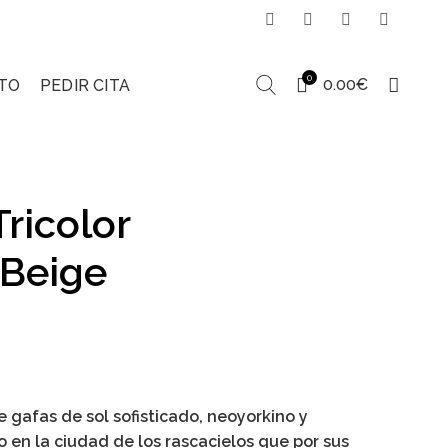
0
0.00
€
TO
PEDIR CITA
ricolor
Beige
gafas de sol sofisticado, neoyorkino y
o en la ciudad de los rascacielos que por sus