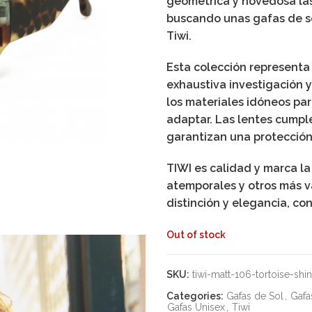
geométrica y novedosa las 
buscando unas gafas de so
Tiwi.
Esta colección representa 
exhaustiva investigación 
los materiales idóneos par
adaptar. Las lentes cumpl
garantizan una protección
TIWI es calidad y marca l
atemporales y otros más v
distinción y elegancia, co
Out of stock
SKU:
tiwi-matt-106-tortoise-shi
Categories:
Gafas de Sol
,
Gafa
Gafas Unisex
,
Tiwi