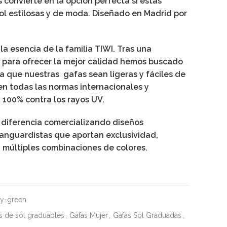
convierte en la opción perfecta si estás
l estilosas y de moda. Diseñado en Madrid por
la esencia de la familia TIWI. Tras una
y para ofrecer la mejor calidad hemos buscado
a que nuestras gafas sean ligeras y fáciles de
en todas las normas internacionales y
 100% contra los rayos UV.
a diferencia comercializando diseños
anguardistas que aportan exclusividad,
n múltiples combinaciones de colores.
ny-green
s de sol graduables
,
Gafas Mujer
,
Gafas Sol Graduadas
,