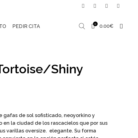
0
0.00
€
TO
PEDIR CITA
Tortoise/Shiny
gafas de sol sofisticado, neoyorkino y
o en la ciudad de los rascacielos que por sus
s varillas oversize. elegante. Su forma