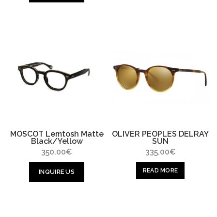
MOSCOT Lemtosh Matte
OLIVER PEOPLES DELRAY
Black/Yellow
SUN
350.00
€
335.00
€
READ MORE
INQUIRE US