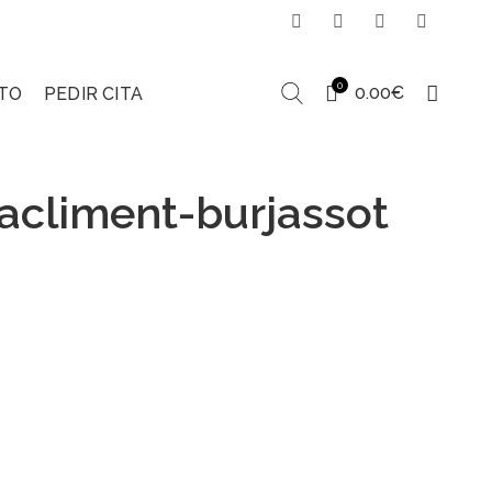
0
0.00
€
TO
PEDIR CITA
acliment-burjassot