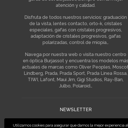
atención y calidad.
Disfruta de todos nuestros servicios: graduación
de la vista, lentes contacto, orto-k, cristales
especiales, gafas con cristales progresivos,
adaptación de cristales progresivos, gafas
polarizadas, control de miopia…
Navega por nuestra web o visita nuestro centro
en óptica Burjassot y encuentra los modelos má
actuales de marcas como Oliver Peoples, Moscot
Lindberg, Prada, Prada Sport, Prada Linea Rossa,
TIWI, Lafont, Maui Jim, Gigi Studios, Ray-Ban,
Julbo, Polaroid…
NEWSLETTER
¡Suscríbete a nuestra newsletter y disfruta de su
Utilizamos cookies para asegurar que damos la mejor experiencia a
ventajas!