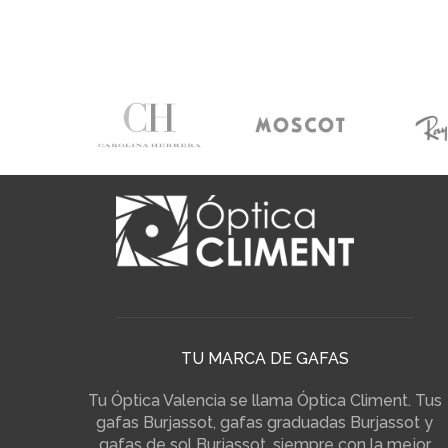
TU MARCA DE GAFAS
Tu Óptica Valencia se llama Óptica Climent. Tus
gafas Burjassot, gafas graduadas Burjassot y
gafas de sol Burjassot, siempre con la mejor