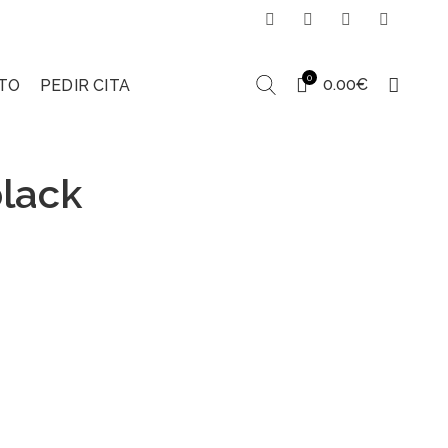
0
0.00
€
TO
PEDIR CITA
black