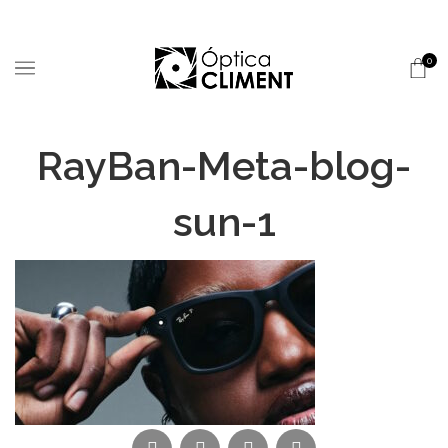
0
RayBan-Meta-blog-
sun-1