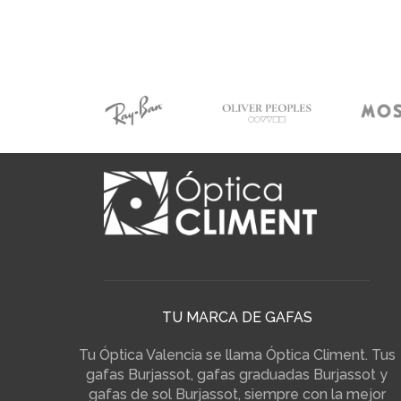
TU MARCA DE GAFAS
Tu Óptica Valencia se llama Óptica Climent. Tus
gafas Burjassot, gafas graduadas Burjassot y
gafas de sol Burjassot, siempre con la mejor