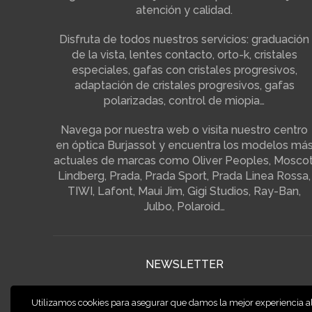
atención y calidad.
Disfruta de todos nuestros servicios: graduación
de la vista, lentes contacto, orto-k, cristales
especiales, gafas con cristales progresivos,
adaptación de cristales progresivos, gafas
polarizadas, control de miopia…
Navega por nuestra web o visita nuestro centro
en óptica Burjassot y encuentra los modelos má
actuales de marcas como Oliver Peoples, Moscot
Lindberg, Prada, Prada Sport, Prada Linea Rossa,
TIWI, Lafont, Maui Jim, Gigi Studios, Ray-Ban,
Julbo, Polaroid…
NEWSLETTER
¡Suscríbete a nuestra newsletter y disfruta de su
Utilizamos cookies para asegurar que damos la mejor experiencia a
ventajas!