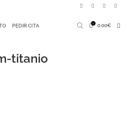
0
0.00
€
TO
PEDIR CITA
m-titanio