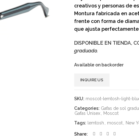
creativos y personas de esp
Montura fabricada en acet
frente con forma de diam
que ajusta perfectamente 
DISPONIBLE EN TIENDA, C
graduado.
Available on backorder
Alternative:
INQUIRE US
SKU:
moscot-lemtosh-light-blu
Categories:
Gafas de sol grad
Gafas Unisex
,
Moscot
Tags:
lemtosh
,
moscot
,
New Y
Share