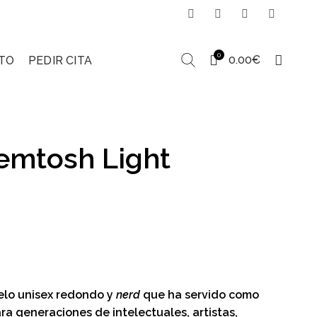
0
0.00
€
TO
PEDIR CITA
mtosh Light
elo unisex redondo y
nerd
que ha servido como
ra generaciones de intelectuales, artistas,