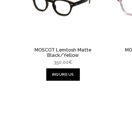
MOSCOT Lemtosh Matte
MO
Black/Yellow
350.00
€
INQUIRE US