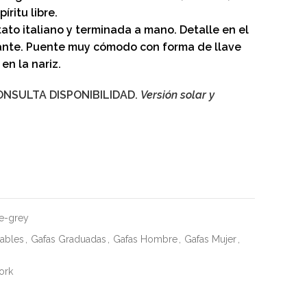
íritu libre.
ato italiano y terminada a mano. Detalle en el
ante. Puente muy cómodo con forma de llave
en la nariz.
ONSULTA DISPONIBILIDAD.
Versión solar y
e-grey
uables
,
Gafas Graduadas
,
Gafas Hombre
,
Gafas Mujer
,
ork