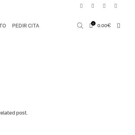
0
0.00
€
TO
PEDIR CITA
related post.