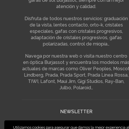
gafas de sol Burjassot, siempre con la mejor
atención y calidad.
Disfruta de todos nuestros servicios: graduación
de la vista, lentes contacto, orto-k, cristales
especiales, gafas con cristales progresivos,
adaptación de cristales progresivos, gafas
polarizadas, control de miopia…
Navega por nuestra web o visita nuestro centro
en óptica Burjassot y encuentra los modelos má
actuales de marcas como Oliver Peoples, Moscot
Lindberg, Prada, Prada Sport, Prada Linea Rossa,
TIWI, Lafont, Maui Jim, Gigi Studios, Ray-Ban,
Julbo, Polaroid…
NEWSLETTER
¡Suscríbete a nuestra newsletter y disfruta de su
Utilizamos cookies para asegurar que damos la mejor experiencia a