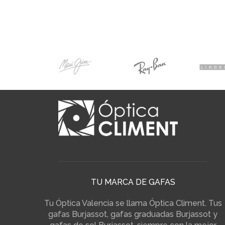
TU MARCA DE GAFAS
Tu Óptica Valencia se llama Óptica Climent. Tus
gafas Burjassot, gafas graduadas Burjassot y