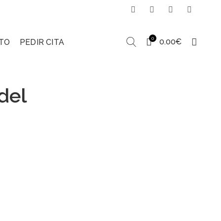
0
0.00
€
TO
PEDIR CITA
del