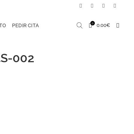
0
0.00
€
TO
PEDIR CITA
4S-002