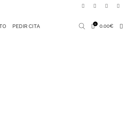
0
0.00
€
TO
PEDIR CITA