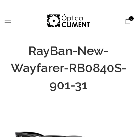
0
RayBan-New-
Wayfarer-RB0840S-
901-31