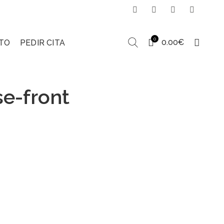
0
0.00
€
TO
PEDIR CITA
e-front