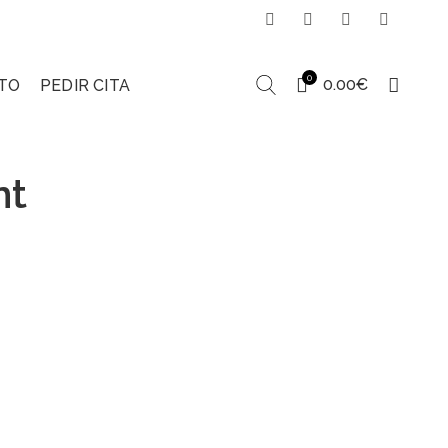
0
0.00
€
TO
PEDIR CITA
nt